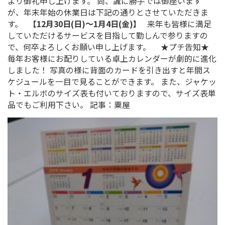
年末のご挨拶
2018年も早いもので残すところあとわず
た。 今年も皆様から格別のご愛顧を賜り
より御礼申し上げます。 尚、誠に勝手で
が、年末年始の休業日は下記の通りとさせ
す。
【12月30日(日)～1月4日(金)】
来年
していただけるサービスを目指して勤しん
で、何卒よろしくお願い申し上げます。 
毎年お客様にお配りしている卓上カレンダ
しました！ 写真の様に背面のカードを引
ケジュールを一目で見ることができます。
ト・エルボのサイズ表も付いておりますの