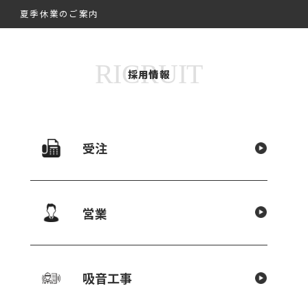
夏季休業のご案内
ENU
RICRUIT
採用情報
新着情報
受注
営業
は停電中のため、電話、FAX、イン