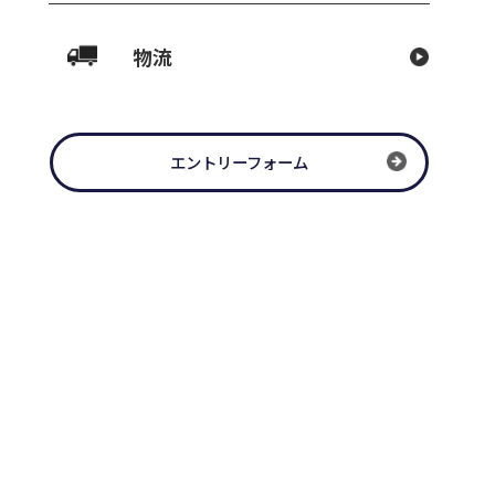
吸音工事
来ない状況です。 大変ご不便を
その他お問い合わせは、担当営業
ます。
物流
>
一覧に戻る
エントリーフォーム
27号
.