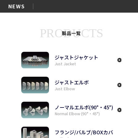
NEWS
PRODUCTS
製品一覧
ジャストジャケット
Just Jacket
ジャストエルボ
Just Elbow
ノーマルエルボ(90°・45°)
Normal Elbow (90°・45°)