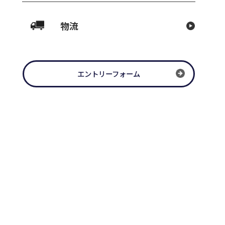
吸音工事
期間中の営業日を、下記の通り、
迷惑をお掛けいたしますが、ご理
くお願い申し上げます。
4月29
物流
応（本社） 4月30日（木） 通
 通常営業
5月 2日（土）
通常営
5月 4日（月）
お引取りのみ対
）
お引取りのみ対応（本社）
5
エントリーフォーム
のみ対応（本社）
>
一覧に戻る
27号