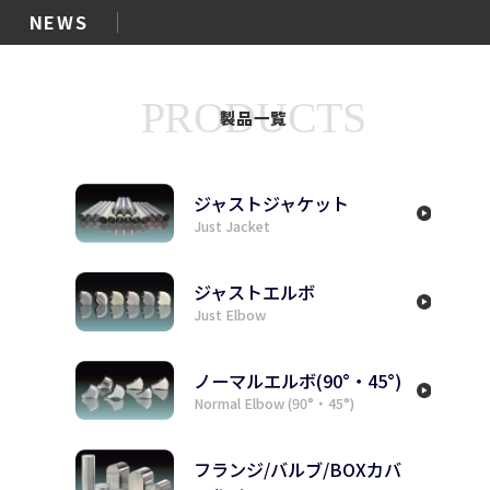
NEWS
PRODUCTS
製品一覧
ジャストジャケット
Just Jacket
ジャストエルボ
Just Elbow
ノーマルエルボ(90°・45°)
Normal Elbow (90°・45°)