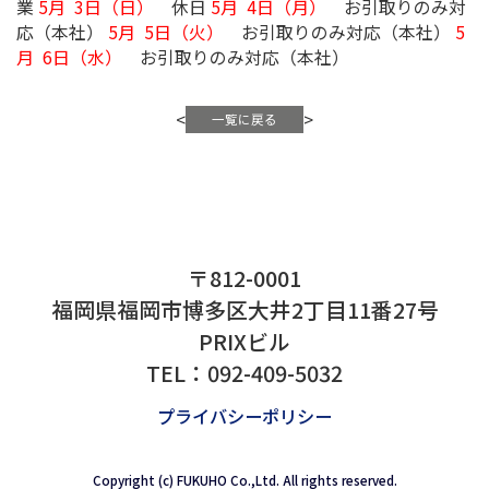
弊社ゴールデンウィーク
案内申し上げます。 ご
解賜りますよう、よろし
日（水）
お引取りのみ対
常営業 5月 1日（金）
業
5月 3日（日）
休日
応（本社）
5月 5日（火
月 6日（水）
お引取り
<
〒812-0001
福岡県福岡市博多区大井2丁目11番
PRIXビル
TEL：
092-409-5032