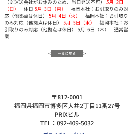
弊社ゴールデンウィーク期間中の営業日を
案内申し上げます。 ご迷惑をお掛けいた
解賜りますよう、よろしくお願い申し上
日（木）
福岡本社：お引取りのみ対応（
4月30日（金） 通常営業
5月 1日（土）
（※運送会社がお休みのため、当日発送
（日）
休日
5月 3日（月）
福岡本社：
応（他拠点は休日）
5月 4日（火）
福岡本
のみ対応（他拠点は休日）
5月 5日（水）
引取りのみ対応（他拠点は休日） 5月 6
業
〒812-0001
<
>
一覧に戻る
福岡県福岡市博多区大井2丁目11番27号