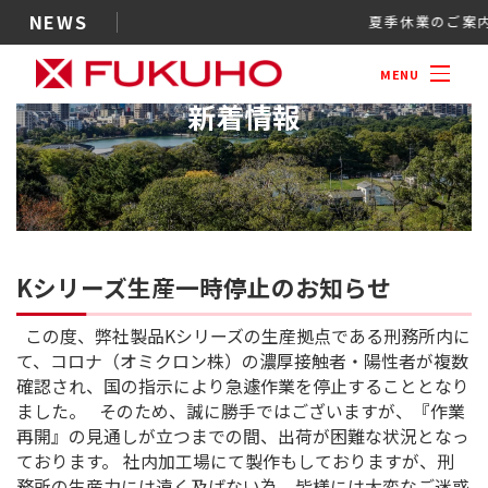
NEWS
夏季休業
MENU
新着情報
Kシリーズ生産一時停止のお知
この度、弊社製品Kシリーズの生産拠点で