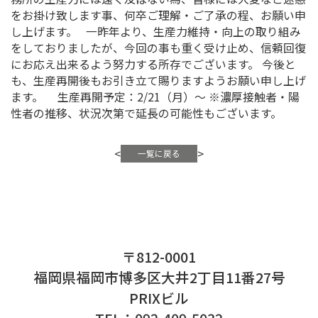
て、コロナ（オミクロン株）の濃厚接触者
確認され、国の指示により急遽作業を停止
ました。 そのため、誠に勝手ではござい
再開』の見通しが立つまでの間、出荷が困
ております。 社内加工場にて製作もして
務所の生産力には遠く及ばない為、皆様に
をお掛け致します事、何卒ご理解・ご了承
し上げます。 一昨年より、生産力維持・
をしておりましたが、今回の事も重く受け
にお応え出来るよう努力する所存でござい
も、生産再開後もお引き立て賜りますよう
ます。 生産再開予定：2/21（月）～ ※
性者の推移、状況次第で延長の可能性も