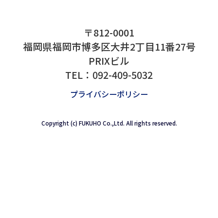
2024.12.11
本社移転のご案内
拝啓、貴社ますますご清栄の事とお慶び申し上
格別なるお引き立てを賜り厚く御礼申し上げま
たび弊社の福岡本社・九州サービスセンターは
に伴い...
2024.07.30
〒812-0001
夏季休業日のご案内
福岡県福岡市博多区大井2丁目11番27号
PRIXビル
拝啓 貴社ますますご清栄の事とお喜び申し上
TEL：
092-409-5032
格別なるお引き立てを賜り厚く御礼申し上げま