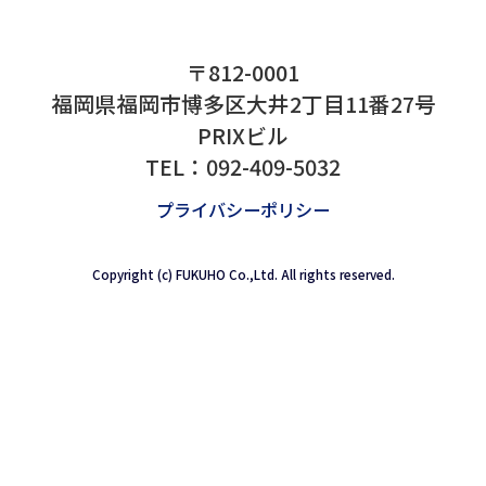
2024.12.11
本社移転のご案内
拝啓、貴社ますますご清栄の事とお慶び申し上
格別なるお引き立てを賜り厚く御礼申し上げま
たび弊社の福岡本社・九州サービスセンターは
に伴い...
2024.07.30
〒812-0001
夏季休業日のご案内
福岡県福岡市博多区大井2丁目11番27号
PRIXビル
拝啓 貴社ますますご清栄の事とお喜び申し上
TEL：
092-409-5032
格別なるお引き立てを賜り厚く御礼申し上げま