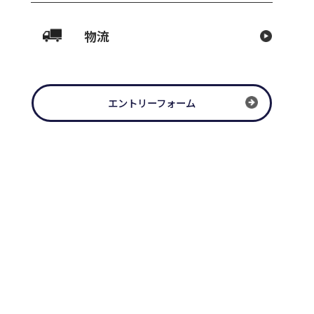
吸音工事
の事とお喜び申し上げます。 平素は
物流
厚く御礼申し上げます。 さて、弊社
下記の通りとさせていただきます。
エントリーフォーム
転に伴う臨時休業のご案内
のこととお慶び申し上げます。平素
御礼申し上げます。さて、このたび
は業務拡充に伴い、下記の通り移転
.