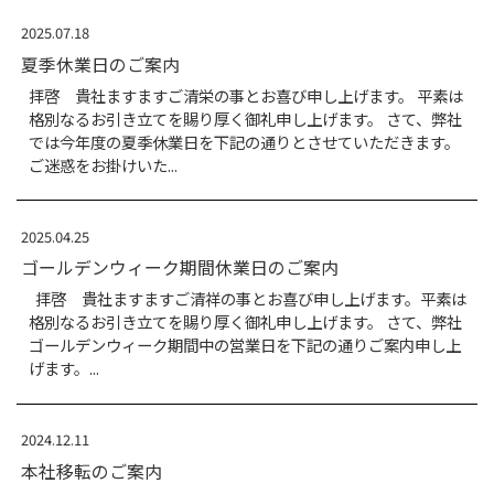
44回冷凍・空調・暖房展 
日本製図器工業株式会社内に共
2026.01.23
ホームページが新しくな
株式会社 福保のホームペ
https://fukuho.jp/
2025.12.19
年末年始休業のご連絡
拝啓 貴社ますますご清祥
別なるお引き立てを賜り厚