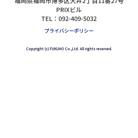
拝啓 貴社ますますご清祥
格別なるお引き立てを賜り
ゴールデンウィーク期間中
げます。...
2024.12.11
〒812-0001
本社移転のご案内
福岡県福岡市博多区大井2丁目11番
拝啓、貴社ますますご清栄
PRIXビル
格別なるお引き立てを賜り
TEL：
092-409-5032
たび弊社の福岡本社・九州
に伴い...
プライバシーポリシー
Copyright (c) FUKUHO Co.,Ltd. All rights reserved
2024.07.30