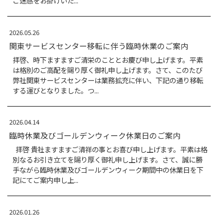
2026.08.07
夏季休業のご案内
拝啓 貴社ますますご清栄
格別なるお引き立てを賜り
では今年度の夏季休業日を
ご迷惑をお掛けいた...
2026.05.26
関東サービスセンター移
拝啓、時下ますますご清栄
は格別のご高配を賜り厚く
弊社関東サービスセンター
する運びとなりました。つ..