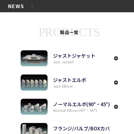
NEWS
PRODUCTS
製品一覧
ジャストジャケット
Just Jacket
ジャストエルボ
Just Elbow
ノーマルエルボ(90°・45°)
Normal Elbow (90°・45°)